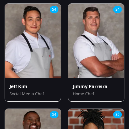
S
4
S
4
Jeff Kim
Jimmy Parreira
Social Media Chef
Home Chef
S
4
S
5