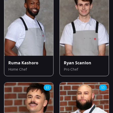
Ruma Kashoro
Ryan Scanlon
Home Chef
Pro Chef
S
5
S
5