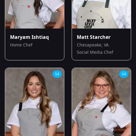
Maryam Ishtiaq
Matt Starcher
Home Chef
Chesapeake, VA
Social Media Chef
S
4
S
4