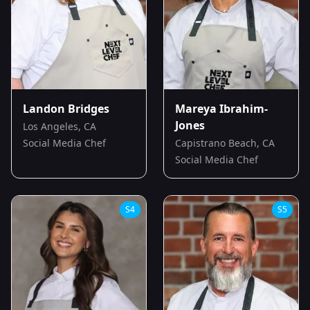
Landon Bridges
Mareya Ibrahim-
Jones
Los Angeles, CA
Social Media Chef
Capistrano Beach, CA
Social Media Chef
S
4
S
5