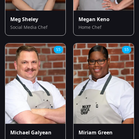
Meg Sheley
Megan Keno
Social Media Chef
Home Chef
S
5
S
5
Michael Galyean
Miriam Green