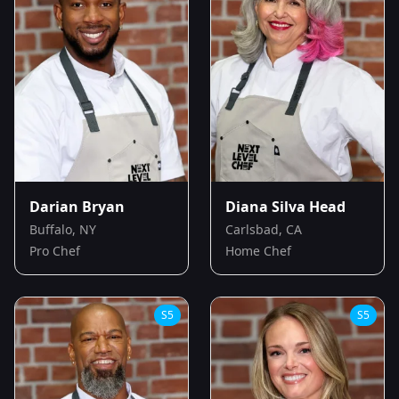
Darian Bryan
Diana Silva Head
Buffalo, NY
Carlsbad, CA
Pro Chef
Home Chef
S
5
S
5