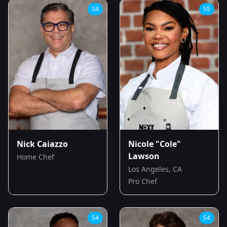
S
4
S
5
Nick Caiazzo
Nicole "Cole"
Lawson
Home Chef
Los Angeles, CA
Pro Chef
S
4
S
4