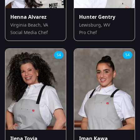
Henna Alvarez
Hunter Gentry
Virginia Beach, VA
Lewisburg, WV
Social Media Chef
Pro Chef
S
4
S
4
Ilena Tovia
Iman Kawa