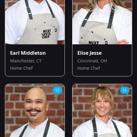
Earl Middleton
Elise Jesse
Manchester, CT
Cincinnati, OH
Home Chef
Home Chef
S
5
S
5