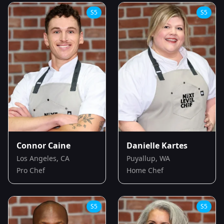
S
5
S
5
Connor Caine
Danielle Kartes
Los Angeles, CA
Puyallup, WA
Pro Chef
Home Chef
S
5
S
5