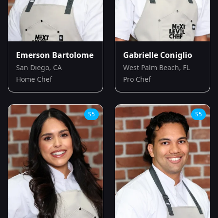
Emerson Bartolome
Gabrielle Coniglio
San Diego, CA
West Palm Beach, FL
Home Chef
Pro Chef
S
5
S
5