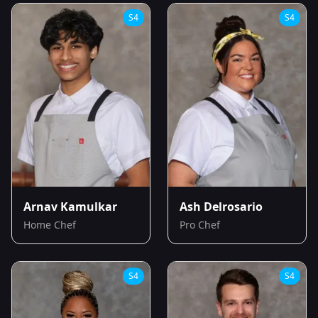
S
4
S
4
Arnav Kamulkar
Ash Delrosario
Home Chef
Pro Chef
S
4
S
4